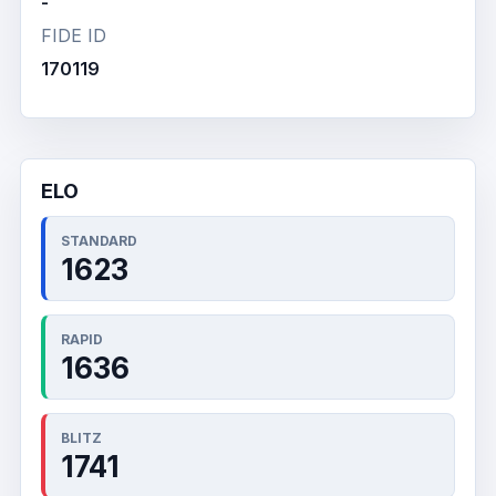
-
FIDE ID
170119
ELO
STANDARD
1623
RAPID
1636
BLITZ
1741