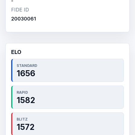
-
FIDE ID
20030061
ELO
STANDARD
1656
RAPID
1582
BLITZ
1572